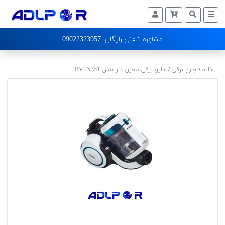
لوازم
09022323957 :مشاوره تلفنی رایگان
خانگی
تماس
خانه
/
جارو برقی
/
جارو برقی مخزن دار بنس BV_N351
با
ما
درباره
ما
وبلاگ