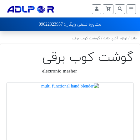
لوازم
09022323957 :مشاوره تلفنی رایگان
خانگی
خانه
/
لوازم آشپزخانه
/
گوشت کوب برقی
تماس
با
گوشت کوب برقی
ما
درباره
electronic masher
ما
وبلاگ