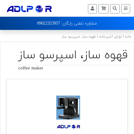
لوازم
09022323957 :مشاوره تلفنی رایگان
خانگی
خانه
/
لوازم آشپزخانه
/
قهوه ساز، اسپرسو ساز
تماس
با
قهوه ساز، اسپرسو ساز
ما
درباره
coffee maker
ما
وبلاگ