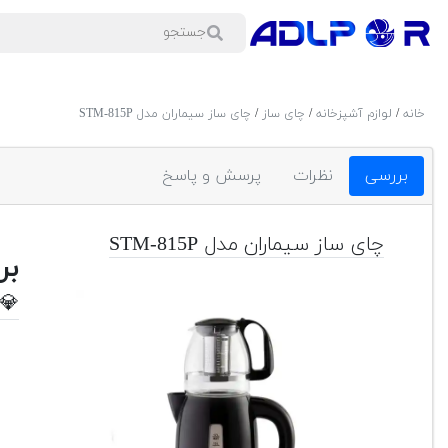
خانه
/
لوازم آشپزخانه
/
چای ساز
/
چای ساز سیماران مدل STM-815P
بررسی
نظرات
پرسش و پاسخ
چای ساز سیماران مدل STM-815P
بر
💎