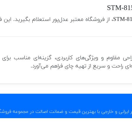
برای اطلاع از قیمت دقیق چای ساز سیماران مدل STM-815P، از فروشگاه معتبر عد
ل STM-815P با توان بالا، طراحی مقاوم و ویژگی‌های کاربردی، گزینه
بر ایرانی و خارجی با بهترین قیمت و ضمانت اصالت در مجموعه فروشگ