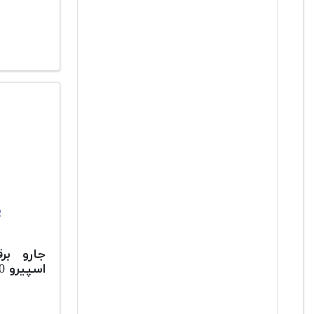
جارو بر
اسپیرو SP 190